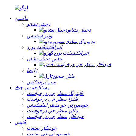
مالسن
ڊجيٽل نشانو
ڊجيٽل نشانو
وڊيو اسٽيشن
وڊيو وال بنيادي سيريز
انٽراڪيٽيڪٽ بورڊ
انٽراڪيٽيڪٽ بورڊ
خاص ڊجيٽل نشان
خودڪار منظر جي درخواست
جاgڙا
ملتل صحيح
سڀ پراڊڪٽس
مسئلا جو سو چڪ
ڪيٽرنگ منظر جي درخواست
ڪپڙا منظر جي درخواست
خوبصورتي جو منظر ايپليڪيشن
مالي منظر جي درخواست
خودڪار منظر جي درخواست
ڪيس
خودڪار صنعت
خوبصورتي جي صنعت