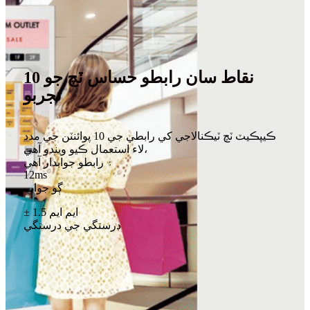
10 نقاط سان رابطو حساس ٽچ جو
تجربو
ڪيپڪيٽ ٽچ ٽيڪنالاجي کي رابطي جي 10 پوائنٽن جي مدد
لاء استعمال ڪيو ويندو آهي،
۽ رابطو جوابدار آهي
12ms
ڳو جواب
± 1.5 ايم ايم
درستگي جي درستگي