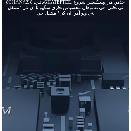
8GHANAZ تائين، 8GHATEFTEE، جڏهن هر ايپليڪيشن شروع
ٿي ڪئي آهي ته توهان محسوس ڪري سگھو ٿا ان کي "منتقل
ٿي ويو آهي ان کي" منتقل جي.