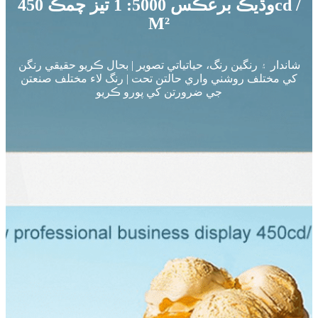
وڌيڪ برعڪس 5000: 1 تيز چمڪ 450cd /
M²
شاندار ۽ رنگين رنگ، حياتياتي تصوير | بحال ڪريو حقيقي رنگن
کي مختلف روشني واري حالتن تحت | رنگ لاء مختلف صنعتن
جي ضرورتن کي پورو ڪريو