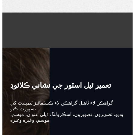
تعمير ٿيل اسٽور جي نشاني ڪلائوڊ
گراهڪن لاء ٺاهيل گراهڪن لاء ڪسٽمائيز ٽيمپليٽ کي
سپورٽ ڪيو،
وڊيو، تصويرون، تصويرون، اسڪرولنگ ذيلي عنوان، موسم،
موسم، وغيره وغيره