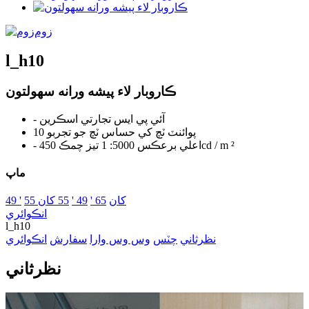
زوم
l_h10
ڪاروبار لاء پيشه ورانه سهولتون
- آئي پي ايس تجارتي اسڪرين
10 پوائنٽ ٽچ کي حساس ٽچ جو تجربو
- اعلي برعڪس 5000: 1 تيز چمڪ 450cd / m ²
ماپ
55 کان
65 '
49 '
55 کان
49 '
انڪوائري
l_h10
نظرثاني
چٽس
وس وس وارا
سفارش
انڪوائري
نظرثاني