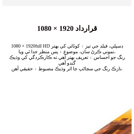
1080 × 1920 قرارداد
1080 × 1920full HD ڊسپلي، فيلڊ جي تيز ۽ کوٽائي کي بهتر
نموني ڪرڻ سان، موضوع ۽ پس منظر جدا ٿي ويا،
رنگ جو احساس ۽ تعريف بهتر آهي ته ڪارڪردگي کي وڌيڪ
گندو آهي
نازڪ رنگ جي سڃاڻپ جا اثر وڌيڪ مضبوط ۽ حقيقي آهن.