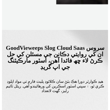
GoodVieweeps Slog Cloud Saas سروس
ان کي روايتي دڪانن جي مسئلن کي حل
ڪرڻ لاء ڇھ فائدا آھن، اسٽور مارڪيٽنگ
جي اپ گريڊ
هيڊ ڪوارٽر دورا هڪ بٽڻ سان ڪلائوڊ پليٽ فارم تي مواد اپلوڊ
ڪري ٿو، ۽ سڀني اسٽور اسڪرين کي ورهائيندو آهي. ريئل ٽائيم
رليز، گهٽ لاتعداد