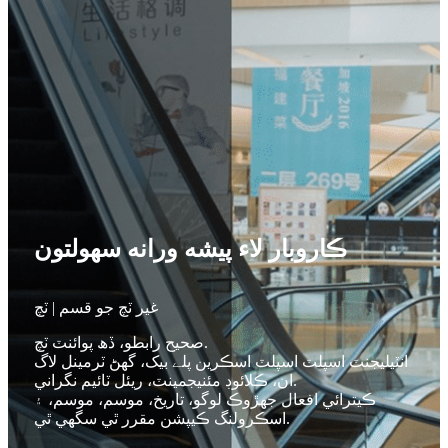
ڪاروبار لاء پيشه ورانه سهولتون
غير ٽچ جو قسم | ٽچ
صحيح رابطو، ڏھ پوائنٽ ٽچ.
انٽيليجنٽ اسپلٽ اسپلٽ اسڪرين پلے بیک، گهڻ ٽرمينل لاگ
ان، ڪلائوڊ مئنيجمينٽ، ريئل ٽائيم نگراني.
ڪيترائي افعال جهڙوڪ لوگو، تاريخ، موسم، موسم، ۽
اسڪرولنگ ڪيپشن مقرر ٿي سگهي ٿي.