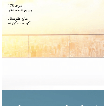
178 درجا
وسيع نقطه نظر
مائع ڪرسٽل
ڪو به سڪڻ نه