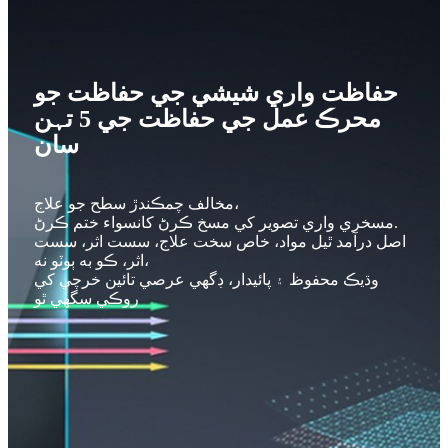
حفاظت واري شيشي جي حفاظت جو
محرڪ عمل جي حفاظت جي 5 تہن
سان
مخالف چمڪندڙ سطح جو علاج،
مسخري واري تصوير کي مسخ ڪرڻ کانسواء ختم ڪرڻ.
اصل درآمد ٿيل مواد، خاص سخت علاج، سست اثر، سست
اثر، ڪو به ٻوٽو نه،
وڌيڪ محفوظ ۽ پائيدار، ڊگهي عرصي تائين خرچي کي
روڪي سگهي ٿو