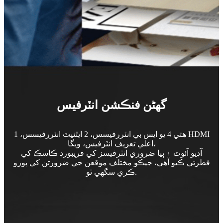
گهڻن فنڪشن انٽرفيس
هتي 4 يو ايس بي انٽررفيسس، 2 ايٿنيٽ انٽررفيسس، 1 HDMI
اعلي تعريف انٽرفيس، ويگا،
آڊيو آئوٽ ۽ ٻيا ضروري انٽرفيسز کي فريبورڊ ڪاسڪ کي
فطرتي ڪيو آهي، جيڪو مختلف موقعن جي ضرورتن کي پورو
ڪري سگهي ٿو.