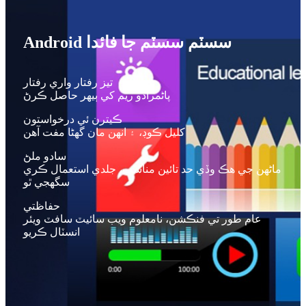
Android سسٽم سسٽم جا فائدا
تيز رفتار واري رفتار
پاڻمرادو ريم کي ٻيهر حاصل ڪرڻ
ڪيترن ئي درخواستون
کليل ڪوڊ، ۽ انهن مان گهڻا مفت آهن
سادو ملڻ
ماڻهن جي هڪ وڏي حد تائين مناسب، جلدي استعمال ڪري
سگهجي ٿو
حفاظتي
عام طور تي فنڪشن، نامعلوم ويب سائيٽ سافٽ ويئر
انسٽال ڪريو