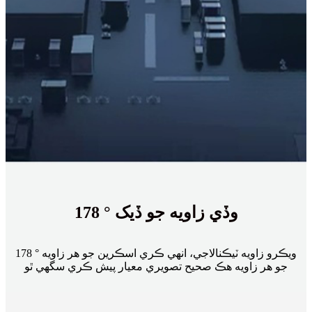
178 ° وڏي زاويه جو ڏيک
178 ° ويڪرو زاويه ٽيڪنالاجي، انهي ڪري اسڪرين جو هر زاويه
جو هر زاويه هڪ صحيح تصويري معيار پيش ڪري سگهي ٿو