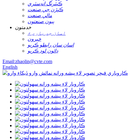
ڪيٽرنگ انڊسٽري
ڪپڙن جي صنعت
مالي صنعت
ٻيون صنعتون
خدمتون
اسان جي باري ۾
خبرون
اسان سان رابطو ڪريو
ڊائون لوڊ ڪريو
Email:zhaolin@cvte.com
English