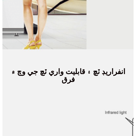
انفراريڊ ٽچ ۽ قابليت واري ٽچ جي وچ ۾
فرق