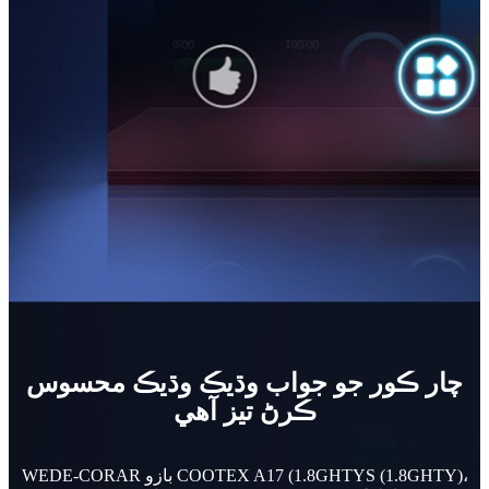
چار ڪور جو جواب وڌيڪ وڌيڪ محسوس
ڪرڻ تيز آهي
WEDE-CORAR بازو COOTEX A17 (1.8GHTYS (1.8GHTY)،