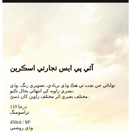
آئي پي ايس تجارتي اسڪرين
توانائي جي بچت تي هڪ وڏي بربادي، تصويري رنگ، وڏي
بصري زاويه کي انتهائي بحال ڪيو،
مختلف بصري اثر مختلف زاوين کان ڏسڻ.
110 درجا
تراسومنگ
450cd / M²
وڏي روشني