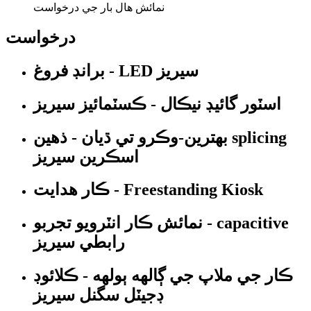
نمائش هال بار جي درخواست
درخواست
برانڊ فروغ - LED سيريز
اسٽور گائيڊ نيڪال - ڪسٽمائيز سيريز
بهترين-وڪرو تي ڌيان - ذهين splicing
اسڪرين سيريز
ڪار ھدايت - Freestanding Kiosk
نمائش ڪار انٽرويو تجربو - capacitive
رابطي سيريز
ڪار جي ملاپ جي ڳالهه ٻولهه - ڪلائوڊ
ڊجيٽل سگنل سيريز