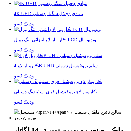
4K UHD بنيادي ڊجيٽل سگنل ڊسپلي
وڌيڪ ڏسو
ڪاروبار لاءِ انتهائي تنگ بيزل LCD ويڊيو وال
وڌيڪ ڏسو
ڪاروبار لاءِ 4K UHD سلم پروفيشنل ڊسپلي
وڌيڪ ڏسو
ڪاروبار لاءِ پروفيشنل فري اسٽينڊنگ ڊسپلي
وڌيڪ ڏسو
ملڪي صنعت ۾ پهرين نمبر تي
14
لڳاتار