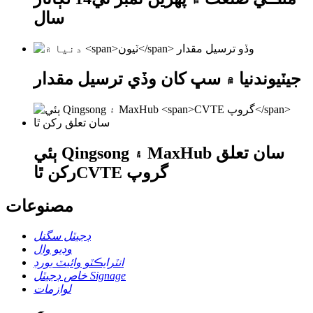
سال
جي
ٽيون
دنيا ۾ سڀ کان وڏي ترسيل مقدار
ٻئي Qingsong ۽ MaxHub سان تعلق
CVTE گروپ
رکن ٿا
مصنوعات
ڊجيٽل سگنل
وڊيو وال
انٽرايڪٽو وائيٽ بورڊ
خاص ڊجيٽل Signage
لوازمات