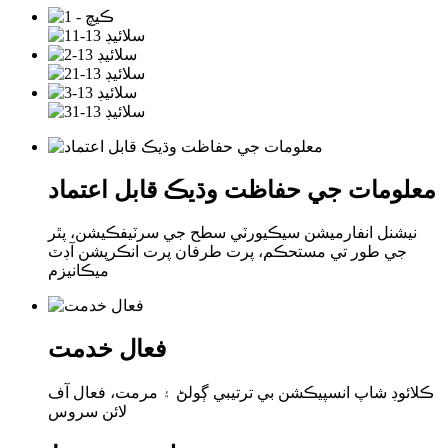
معلومات جي حفاظت وڌيڪ قابل اعتماد
نيشنل انفارميشن سيڪيورٽي سطح جي سرٽيفڪيشن، پٿر
جي طور تي مستحڪم، پرت طرفان پرت انڪرپشن آڊٽ
ميڪانيزم
فعال خدمت
ڪلائوڊ شاپ انسپيڪشن بي ترتيبي ڳولڻ ۽ مرمت، فعال آف
لائن سروس