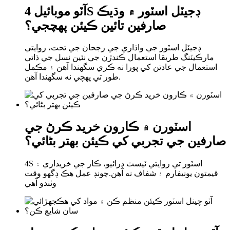
آٽو موبائيل 4S ڊجيٽل اسٽور ۾ وڌيڪ
صارفين تائين ڪيئن پهچجي؟
ڊجيٽل اسٽور جي واڌاري جي رجحان جي تحت، روايتي
مارڪيٽنگ طريقا استعمال ڪندڙن جي نئين نسل جي ذاتي
استعمال جي عادتن کي پورا نه ڪري سگھندا آھن ۽ مڪمل
طور تي پھچي نه سگھندا آھن.
اسٽورن ۾ ڪارون خريد ڪرڻ جي
صارفين جي تجربي کي ڪيئن بهتر بڻائي؟
4S اسٽور تي روايتي ٽيسٽ ڊرائيو، ڪار جي خريداري ۽
قيمتون يونيفارم ۽ شفاف نه آهن.چونڊ عمل هڪ ڊگهو وقت
وٺندو آهي