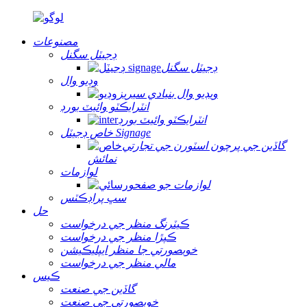
مصنوعات
ڊجيٽل سگنل
ڊجيٽل سگنل
وڊيو وال
ويڊيو وال بنيادي سيريز
انٽرايڪٽو وائيٽ بورڊ
انٽرايڪٽو وائيٽ بورڊ
خاص ڊجيٽل Signage
گاڏين جي پرچون اسٽورن جي تجارتي
نمائش
لوازمات
لوازمات جو صفحو
سڀ پراڊڪٽس
حل
ڪيٽرنگ منظر جي درخواست
ڪپڙا منظر جي درخواست
خوبصورتي جا منظر ايپليڪيشن
مالي منظر جي درخواست
ڪيس
گاڏين جي صنعت
خوبصورتي جي صنعت