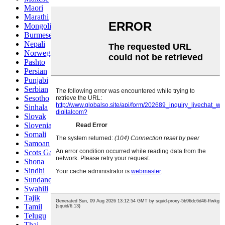
Maori
Marathi
Mongolian
Burmese
Nepali
Norwegian
Pashto
Persian
Punjabi
Serbian
Sesotho
Sinhala
Slovak
Slovenian
Somali
Samoan
Scots Gaelic
Shona
Sindhi
Sundanese
Swahili
Tajik
Tamil
Telugu
Thai