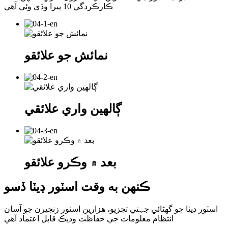
ڪارڪردگي 10 ڀيرا وڌي وئي آهي
نمائش جو علائقو
ڳالهين واري علائقي
بعد ۾ وڪرو علائقو
ڪنهن به وقت اسٽور ڊيٽا ڏسو
اسٽور ڊيٽا جو گھڻائي جہتي تجزيو، هزارين اسٽور زنجيرن جو آسان
انتظام معلومات جي حفاظت وڌيڪ قابل اعتماد آهي