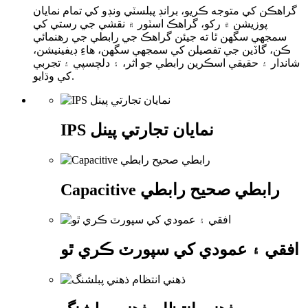
گراهڪن کي متوجه ڪريو، برانڊ پبلسٽي ونڊو کي تمام نمايان
پوزيشن ۾ رکو، گراهڪ اسٽور ۾ نقشي جي رستي کي
سمجهي سگهن ٿا ته جيئن گراهڪ جي رابطي جي رهنمائي
ڪن، گاڏين جي تفصيلن کي سمجهي سگهن، هاءِ ڊيفينيشن،
شاندار ۽ حقيقي اسڪرين رابطي جو اثر، ۽ دلچسپي ۽ تجربي
کي وڌايو.
IPS نمايان تجارتي پينل
Capacitive رابطي صحيح رابطي
افقي ۽ عمودي کي سپورٽ ڪري ٿو