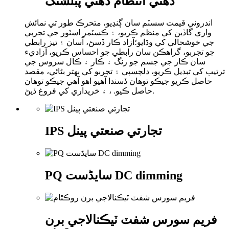
ذھني انتظام ذھني پبلشنگ
اندروني قيمت سسٽم سان ڳنڍيو، متحرڪ طور تي نمائش
واري گاڏين کي منظم ڪريو، ۽ ڪسٽمر اسٽور جي تجربي
جي خوشحالي کي وڌايو؛آزاد ڪار ڏسڻ، آسان ۽ تيز رابطي
جو تجربو، گراهڪن سان رابطي جو احساس ڪريو، آزاديء
سان ڪار جي جسم جو رنگ ۽ ڪار ۽ ڪال سروس جي
ترتيب کي تبديل ڪريو، دلچسپي ۽ تجربو کي بهتر بڻائي، مقصد
حاصل ڪريو جيڪو توھان ڏسندا آھيو اھو آھي جيڪو توھان
حاصل ڪيو. ، ۽ خريداري کي فروغ ڏيڻ.
IPS تجارتي صنعتي پينل
PQ سایڈست DC dimming
فريم سورس شفٽ ٽيڪنالاجي برن