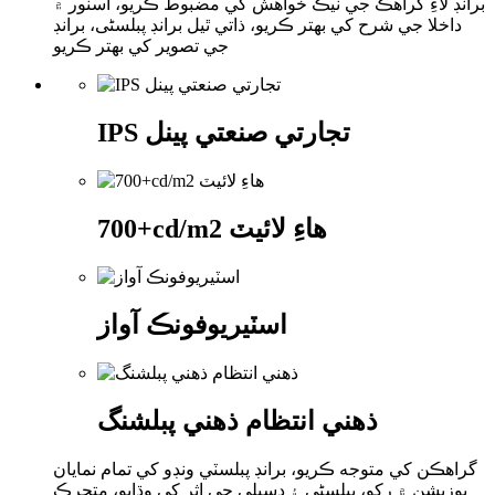
برانڊ لاءِ گراهڪ جي نيڪ خواهش کي مضبوط ڪريو، اسٽور ۾
داخلا جي شرح کي بهتر ڪريو، ذاتي ٿيل برانڊ پبلسٹی، برانڊ
جي تصوير کي بهتر ڪريو
IPS تجارتي صنعتي پينل
700+cd/m2 هاءِ لائيٽ
اسٽيريوفونڪ آواز
ذھني انتظام ذھني پبلشنگ
گراهڪن کي متوجه ڪريو، برانڊ پبلسٽي ونڊو کي تمام نمايان
پوزيشن ۾ رکو، پبلسٹی ۽ ڊسپلي جي اثر کي وڌايو، متحرڪ