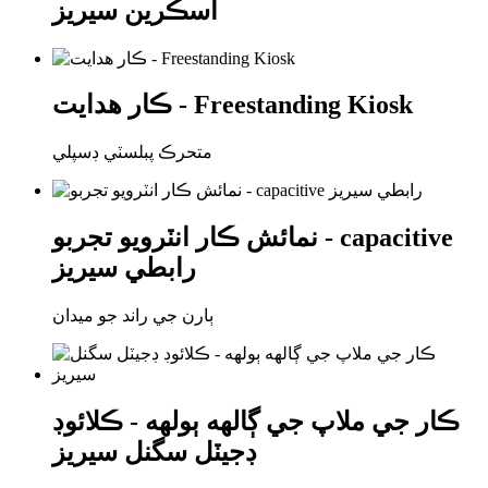
اسڪرين سيريز
ڪار ھدايت - Freestanding Kiosk
متحرڪ پبلسٽي ڊسپلي
نمائش ڪار انٽرويو تجربو - capacitive
رابطي سيريز
ٻارن جي راند جو ميدان
ڪار جي ملاپ جي ڳالهه ٻولهه - ڪلائوڊ
ڊجيٽل سگنل سيريز