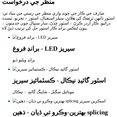
منظر جي درخواست
صارف جي ڪار جي چونڊ واري منظر جي رستي جي بنياد تي:
اسٽور ڏانهن ٽرئفڪ کي هلائڻ، سيلز استقبال، اسٽور ۾ تجربو، ٽيسٽ
ڊرائيو، ڪار آرڊر ڪرڻ ۽ اسٽور ڇڏڻ، سار سنڀال جون خدمتون ۽
ٻيون لنڪس برانڊ ڪار اسٽور حل کي ترتيب ڏيڻ لاءِ.
برانڊ فروغ - LED سيريز
برانڊ ويليو ڏيو
اسٽور گائيڊ نيڪال - ڪسٽمائيز سيريز
موبائيل سگنل - شاپنگ گائيڊ ۽ نيڪال
بهترين-وڪرو تي ڌيان - ذهين splicing