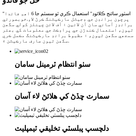
حل جو فائدو
"اسٽور سائنج ڪلائوڊ" استعمال ڪري ٿو سسٽم جا 6 اهم فائدا
پرچون برانڊن جي ڊجيٽل مارڪيٽنگ ڪرڻ لاءِ.خوبصورتي
برانڊز آساني سان آن لائين ۽ آف لائن چينلز کولي سگھن
ٿيون، استعمال ڪندڙن جي پراڊڪٽ جي معلومات کي بھتر
سمجھي سگھن ٿيون، ۽ مظبوط برانڊ مارڪيٽنگ مڪمل ڪري
سگھن ٿيون صارف مارڪيٽن ۾.
سٺو انتظام ٽرمينل سامان
سمارٽ ڇڏڻ کي هلائڻ لاء آسان
دلچسپ پبلسٽي تخليقي ٽيمپليٽ