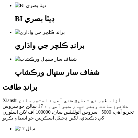
BI ڊيٽا بصري
برانڊ ڪلچر جي واڌاري
شفاف سار سنڀال ورڪشاپ
برانڊ طاقت
Xianshi آزاد طور تي تحقيق ڪئي آهي ۽ اسٽور سائن
ڪلائوڊ سافٽ ويئر تيار ڪيو آهي، ۽ 17 سالن جو سروس
تجربو آهي، 5000+ سروس آئوٽليٽس سان، 100000 آف لائن اسٽورن
کي ڍڪيندي، لکين ڊجيٽل اسڪرينن جو انتظام ڪريو