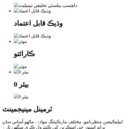
وڌيڪ قابل اعتماد
ڪارائتو
0 بيئر
ٽرمينل مينيجمينٽ
ايپليڪيشن منظرنامو، مختلف مارڪيٽنگ مواد، - ماڻهو آساني سان
برانڊ اسٽور جي اسڪرين کي ڪنٽرول ڪري سگهن ٿا، ۽