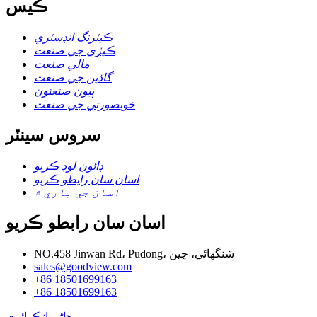
ڪيس
ڪيٽرنگ انڊسٽري
ڪپڙي جي صنعت
مالي صنعت
گاڏين جي صنعت
ٻيون صنعتون
خوبصورتي جي صنعت
سروس سينٽر
ڊائون لوڊ ڪريو
اسان سان رابطو ڪريو
اسان جي باري ۾
اسان سان رابطو ڪريو
NO.458 Jinwan Rd، Pudong، شنگھائي، چين
sales@goodview.com
+86 18501699163
+86 18501699163
هاڻي انڪوائري