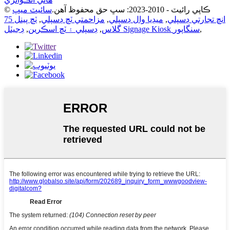
© ڪاپي رائيٽ - 2010-2023: سڀ حق محفوظ آهن.
سائيٽ ميپ
75 انچ تجارتي ڊسپلي
,
ميڊيا وال ڊسپلي
,
مزاحمتي ٽچ ڊسپلي
,
ٽچ پينل
,
ڊجيٽل Signage Kiosk سنگاپور
گلاس
,
ڊسپلي ۽ ٽچ اسڪرين
,