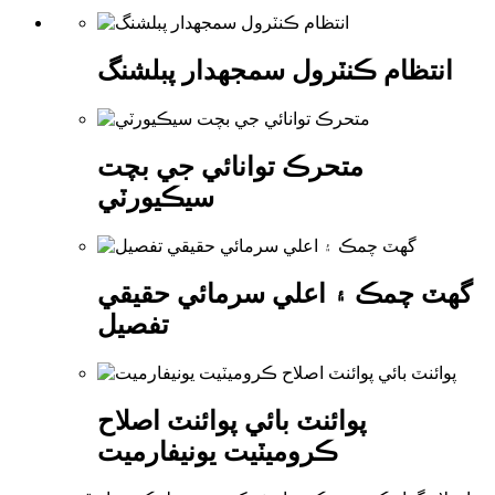
انتظام ڪنٽرول سمجھدار پبلشنگ
متحرڪ توانائي جي بچت
سيڪيورٽي
گھٽ چمڪ ۽ اعلي سرمائي حقيقي
تفصيل
پوائنٽ بائي پوائنٽ اصلاح
ڪروميٽيت يونيفارميت