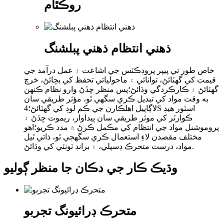
روڪٿام
ذھني انتظام ذھني پبلشنگ
خاص طور تي پيپر پروڊڪٽس جي اشاعت ۽ عمل درآمد جي
قيمت کي گھٽائڻ، توانائي ۽ ماحولياتي تحفظ کي بچائڻ، خرچ
گھٽائڻ ۽ ڪارڪردگي وڌائڻ؛پس منظر ڇڏڻ وارو نظام ڪنهن
به وقت مواد کي تبديل ڪري سگهي ٿو، مؤثر طريقي سان
لاڳاپيل اهلڪارن جي ڪم لوڊ کي گهٽائڻ؛4S اسٽور هيڊ
ڪوارٽر کي موثر طريقي سان پيداوار، ريموٽ ڇڏڻ ۽
پروموشنل مواد جي انتظام کي مڪمل ڪرڻ ۾ مدد ڪريو؛اهو
مختلف مقصدن لاءِ استعمال ڪري سگھجي ٿو، ذاتي ٿيل
مواد، درست متحرڪ ڊسپلي، ۽ برانڊ ٽونٽي کي وڌائڻ.
وڌيڪ ڪار جي دڪان جا منظر ڳوليو
متحرڪ ڊرائيونگ تجربو