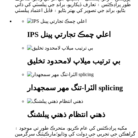
طور پراڊڪٽس ۽ تعارف ڏيکاريو، برانڊ جي پبلسٽي کي ذاتي
بڻايو، برانڊ جي تصوير کي بهتر بڻايو ۽ قابل اعتماد پبلسٽي
IPS اعلي چمڪ تجارتي پينل
بي ترتيب ميلاپ لامحدود تخليق
الٽرا-تنگ مهر سمجھدار splicing
ذھني انتظام ذھني پبلشنگ
مکيه پراڊڪٽس کي عام ڪريو، متحرڪ طور تي موجود ۽
گراهڪن جي تجربي جي دولت کي وڌايو؛مارڪيٽنگ سرگرمين