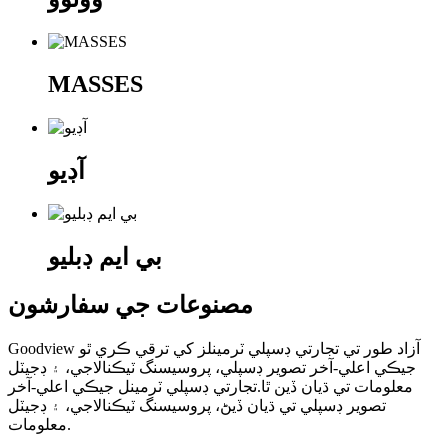
MASSES
آڊيو
بي ايم ڊبليو
مصنوعات جي سفارشون
Goodview آزاد طور تي تجارتي ڊسپلي ٽرمينلز کي ترقي ڪري ٿو
جيڪي اعلي-آخر تصوير ڊسپلي، پروسيسنگ ٽيڪنالاجي، ۽ ڊجيٽل
معلومات تي ڌيان ڏين ٿا.تجارتي ڊسپلي ٽرمينل جيڪي اعلي-آخر
تصوير ڊسپلي تي ڌيان ڏيڻ، پروسيسنگ ٽيڪنالاجي، ۽ ڊجيٽل
معلومات.