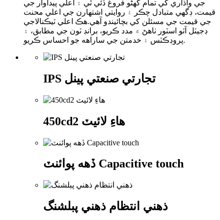
جي واڌاري کي تمام گهڻو فروغ ڏئي ٿي ۽ اعلي پيداوار جي
قيمت، ڊگهي متبادل چڪر ۽ روايتي اشتهارن جي اعلي محنت
جي قيمت جي مسئلن کي بچائيندو آهي.هڪ اعلي ٽيڪنالاجي
ڊجيٽل آٽو اسٽور ٺاهڻ ۾ مدد ڪريو، برانڊ ٽون جي مطابق، ۽
پروڊڪٽس ۽ خدمتن جي ساراهه جو احساس ڪريو.
IPS تجارتي صنعتي پينل
450cd2 هاءِ لائيٽ
ڏهه پوائنٽ Capacitive touch
ذھني انتظام ذھني پبلشنگ