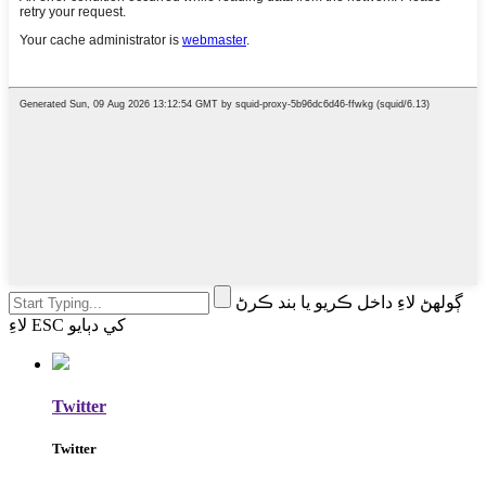
ڳولهڻ لاءِ داخل ڪريو يا بند ڪرڻ
لاءِ ESC کي دٻايو
Twitter
Twitter