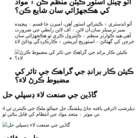
آٽو چينل اسٽور ڪيئن منظم ڪن ۽ مواد
کي هڪجهڙائي سان شايع ڪن؟
آٽو انڊسٽري ۾ ڪيترائي اسٽور آھن، اميرن جا قسم ۽ پيچيده
نمبر ٽرمينلز سان.آن لائن ۽ آف لائن رابطي جي ضرورت
آهي.هيڊ ڪوارٽر منظم ۽ ڪنٽرول ڪري ٿو هڪجهڙائي سان
خرچن کي گهٽائڻ ۽ اسٽوريج آپريشن ۾ ڪارڪردگي وڌائڻ لاءِ
ڪيئن ڪار برانڊ جي گراهڪ جي تاثر کي
مضبوط ڪرڻ لاء؟
گاڏين جي صنعت لاء ڊسپلي حل
ترقي يافته ڄاڻ پبلشنگ حل جيڪو ملڪ جي ڪيترن ئي 4S ڊيلرشپ
تي موثر ۽ متحد مواد جي انتظام کي قابل بنائي ٿو.