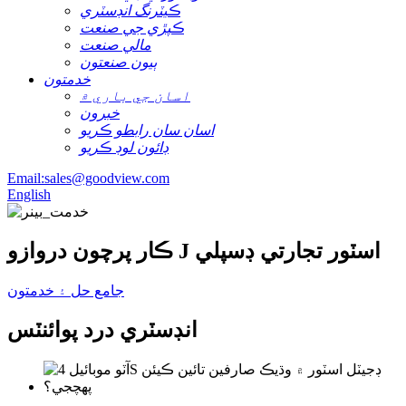
ڪيٽرنگ انڊسٽري
ڪپڙي جي صنعت
مالي صنعت
ٻيون صنعتون
خدمتون
اسان جي باري ۾
خبرون
اسان سان رابطو ڪريو
ڊائون لوڊ ڪريو
Email:sales@goodview.com
English
ڪار پرچون دروازو J اسٽور تجارتي ڊسپلي
جامع حل ۽ خدمتون
انڊسٽري درد پوائنٽس