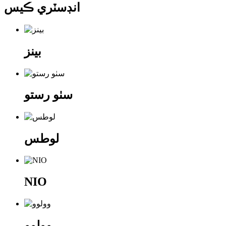
انڊسٽري ڪيس
بينز
سٺو رستو
لوطس
NIO
وولوو